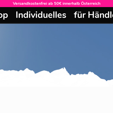
Versandkostenfrei ab 50€ innerhalb Österreich
op
Individuelles
für Händl